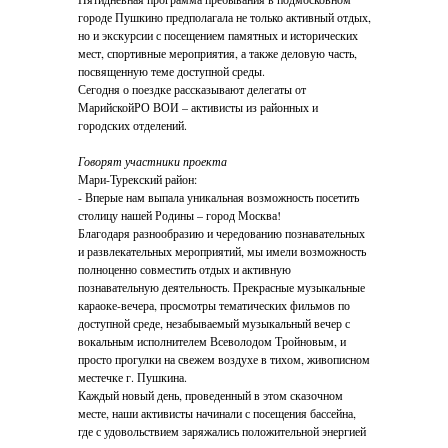
городе Пушкино предполагала не только активный отдых,
но и экскурсии с посещением памятных и исторических
мест, спортивные мероприятия, а также деловую часть,
посвященную теме доступной среды.
Сегодня о поездке рассказывают делегаты от
МарийскойРО ВОИ – активисты из районных и
городских отделений.
Говорят участники проекта
Мари-Турекский район:
- Вперые нам выпала уникальная возможность посетить
столицу нашей Родины – город Москва!
Благодаря разнообразию и чередованию познавательных
и развлекательных мероприятий, мы имели возможность
полноценно совместить отдых и активную
познавательную деятельность. Прекрасные музыкальные
караоке-вечера, просмотры тематических фильмов по
доступной среде, незабываемый музыкальный вечер с
вокальным исполнителем Всеволодом Тройновым, и
просто прогулки на свежем воздухе в тихом, живописном
местечке г. Пушкина.
Каждый новый день, проведенный в этом сказочном
месте, наши активисты начинали с посещения бассейна,
где с удовольствием заряжались положительной энергией