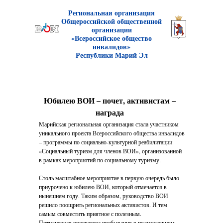
Р
егиональная организаци
я
Общероссийской общественной
организации
«Всероссийское общество
инвалидов»
Республики Марий Эл
Юбилею ВОИ – почет, активистам –
награда
Марийская региональная организация стала участником
уникального проекта Всероссийского общества инвалидов
– программы по социально-культурной реабилитации
«Социальный туризм для членов ВОИ», организованной
в рамках мероприятий по социальному туризму.
Столь масштабное мероприятие в первую очередь было
приурочено к юбилею ВОИ, который отмечается в
нынешнем году. Таким образом, руководство ВОИ
решило поощрить региональных активистов. И тем
самым совместить приятное с полезным.
Пятидневная программа пребывания в подмосковном