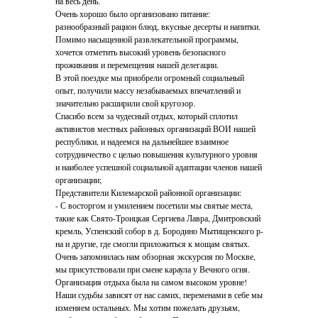
на весь день.
Очень хорошо было организовано питание:
разнообразный рацион блюд, вкусные десерты и напитки.
Помимо насыщенной развлекательной программы,
хочется отметить высокий уровень безопасного
проживания и перемещения нашей делегации.
В этой поездке мы приобрели огромный социальный
опыт, получили массу незабываемых впечатлений и
значительно расширили свой кругозор.
Спасибо всем за чудесный отдых, который сплотил
активистов местных районных организаций ВОИ нашей
республики, и надеемся на дальнейшее взаимное
сотрудничество с целью повышения культурного уровня
и наиболее успешной социальной адаптации членов нашей
организации;
Представители Килемарской районной организации:
- С восторгом и умилением посетили мы святые места,
такие как Свято-Троицкая Сергиева Лавра, Дмитровский
кремль, Успенский собор в д. Бородино Мытищенского р-
на и другие, где смогли приложиться к мощам святых.
Очень запомнилась нам обзорная экскурсия по Москве,
мы присутствовали при смене караула у Вечного огня.
Организация отдыха была на самом высоком уровне!
Наши судьбы зависят от нас самих, переменами в себе мы
изменяем остальных. Мы хотим пожелать друзьям,