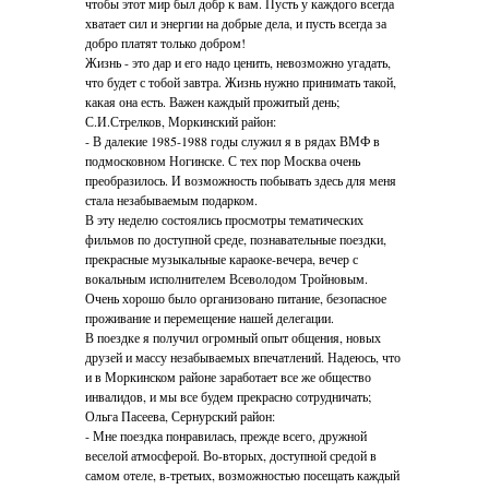
чтобы этот мир был добр к вам. Пусть у каждого всегда
хватает сил и энергии на добрые дела, и пусть всегда за
добро платят только добром!
Жизнь - это дар и его надо ценить, невозможно угадать,
что будет с тобой завтра. Жизнь нужно принимать такой,
какая она есть. Важен каждый прожитый день;
С.И.Стрелков, Моркинский район:
- В далекие 1985-1988 годы служил я в рядах ВМФ в
подмосковном Ногинске. С тех пор Москва очень
преобразилось. И возможность побывать здесь для меня
стала незабываемым подарком.
В эту неделю состоялись просмотры тематических
фильмов по доступной среде, познавательные поездки,
прекрасные музыкальные караоке-вечера, вечер с
вокальным исполнителем Всеволодом Тройновым.
Очень хорошо было организовано питание, безопасное
проживание и перемещение нашей делегации.
В поездке я получил огромный опыт общения, новых
друзей и массу незабываемых впечатлений. Надеюсь, что
и в Моркинском районе заработает все же общество
инвалидов, и мы все будем прекрасно сотрудничать;
Ольга Пасеева, Сернурский район:
- Мне поездка понравилась, прежде всего, дружной
веселой атмосферой. Во-вторых, доступной средой в
самом отеле, в-третьих, возможностью посещать каждый