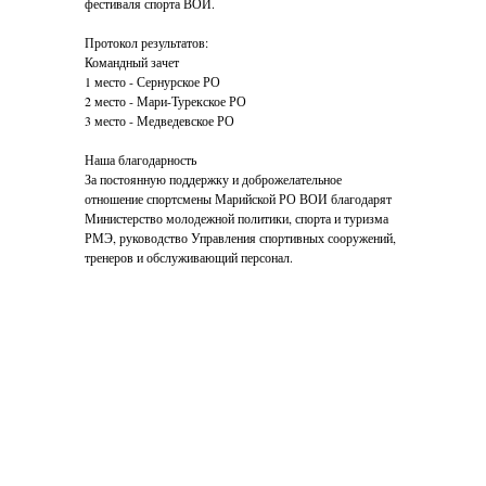
фестиваля спорта ВОИ.
Протокол результатов:
Командный зачет
1 место - Сернурское РО
2 место - Мари-Турекское РО
3 место - Медведевское РО
Наша благодарность
За постоянную поддержку и доброжелательное
отношение спортсмены Марийской РО ВОИ благодарят
Министерство молодежной политики, спорта и туризма
РМЭ, руководство Управления спортивных сооружений,
тренеров и обслуживающий персонал.