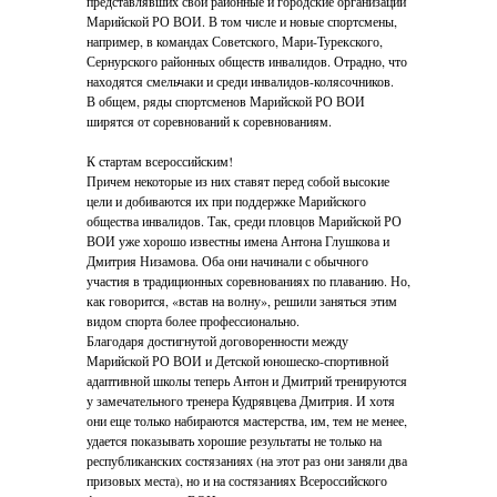
представлявших свои районные и городские организации
Марийской РО ВОИ. В том числе и новые спортсмены,
например, в командах Советского, Мари-Турекского,
Сернурского районных обществ инвалидов. Отрадно, что
находятся смельчаки и среди инвалидов-колясочников.
В общем, ряды спортсменов Марийской РО ВОИ
ширятся от соревнований к соревнованиям.
К стартам всероссийским!
Причем некоторые из них ставят перед собой высокие
цели и добиваются их при поддержке Марийского
общества инвалидов. Так, среди пловцов Марийской РО
ВОИ уже хорошо известны имена Антона Глушкова и
Дмитрия Низамова. Оба они начинали с обычного
участия в традиционных соревнованиях по плаванию. Но,
как говорится, «встав на волну», решили заняться этим
видом спорта более профессионально.
Благодаря достигнутой договоренности между
Марийской РО ВОИ и Детской юношеско-спортивной
адаптивной школы теперь Антон и Дмитрий тренируются
у замечательного тренера Кудрявцева Дмитрия. И хотя
они еще только набираются мастерства, им, тем не менее,
удается показывать хорошие результаты не только на
республиканских состязаниях (на этот раз они заняли два
призовых места), но и на состязаниях Всероссийского