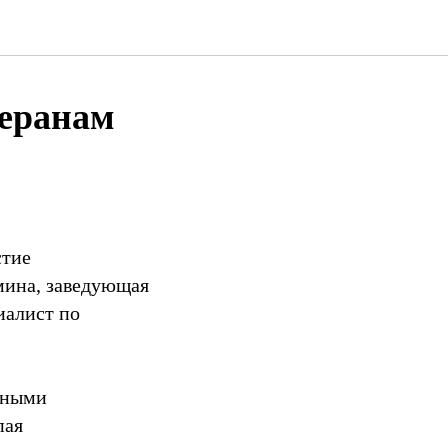
теранам
стие
мина, заведующая
иалист по
тными
пая