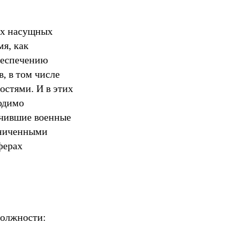
их насущных
я, как
беспечению
, в том числе
стями. И в этих
одимо
учившие военные
аниченными
ферах
должности: