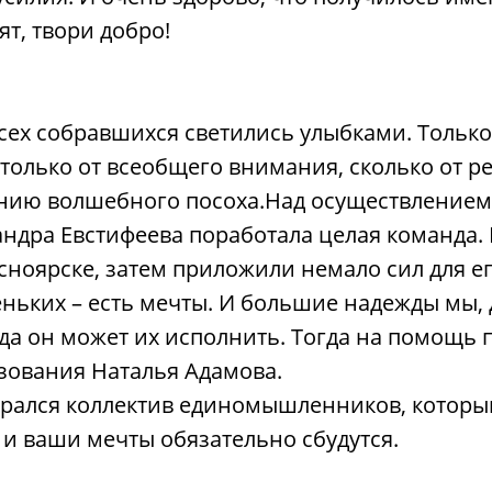
т, твори добро!
 всех собравшихся светились улыбками. Тольк
только от всеобщего внимания, сколько от р
ению волшебного посоха.Над осуществлением
андра Евстифеева поработала целая команда
ноярске, затем приложили немало сил для его
еньких – есть мечты. И большие надежды мы, 
гда он может их исполнить. Тогда на помощь 
зования Наталья Адамова.
обрался коллектив единомышленников, котор
 и ваши мечты обязательно сбудутся.