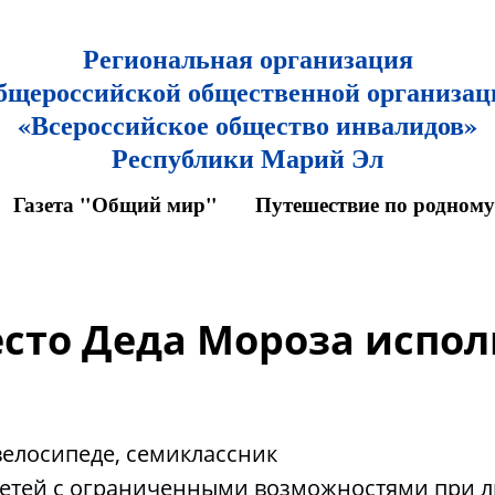
Р
егиональная организаци
я
бщероссийской общественной организац
«Всероссийское общество инвалидов»
Республики Марий Эл
Газета "Общий мир"
Путешествие по родном
сто Деда Мороза испол
велосипеде, семиклассник
детей с ограниченными возможностями при л