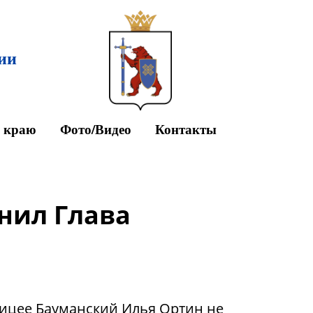
ии
у краю
Фото/Видео
Контакты
нил Глава
ицее Бауманский Илья Ортин не