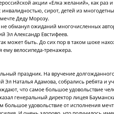
сероссийской акции «Елка желаний», как раз и
с инвалидностью, сирот, детей из многодетны
 мечте Деду Морозу.
 не обманул ожиданий многочисленных автор
ий Эл Александр Евстифеев.
 так может быть. До сих пор в таком шоке нах
 ему велосипеда-тренажера.
льный праздник. На вручение долгожданного
 Эл Наталья Адамова, собрались ребята и уч
ерждают, что самое большое удовольствие чело
 сказал генеральный директор лицея Бауманс
ем большое удовольствие от исполнения мечт
илия. И очень здорово, что получилось имен