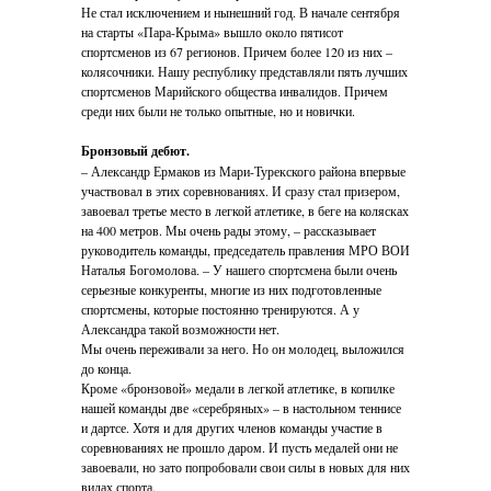
Не стал исключением и нынешний год. В начале сентября
на старты «Пара-Крыма» вышло около пятисот
спортсменов из 67 регионов. Причем более 120 из них –
колясочники. Нашу республику представляли пять лучших
спортсменов Марийского общества инвалидов. Причем
среди них были не только опытные, но и новички.
Бронзовый дебют.
– Александр Ермаков из Мари-Турекского района впервые
участвовал в этих соревнованиях. И сразу стал призером,
завоевал третье место в легкой атлетике, в беге на колясках
на 400 метров. Мы очень рады этому, – рассказывает
руководитель команды, председатель правления МРО ВОИ
Наталья Богомолова. – У нашего спортсмена были очень
серьезные конкуренты, многие из них подготовленные
спортсмены, которые постоянно тренируются. А у
Александра такой возможности нет.
Мы очень переживали за него. Но он молодец, выложился
до конца.
Кроме «бронзовой» медали в легкой атлетике, в копилке
нашей команды две «серебряных» – в настольном теннисе
и дартсе. Хотя и для других членов команды участие в
соревнованиях не прошло даром. И пусть медалей они не
завоевали, но зато попробовали свои силы в новых для них
видах спорта.