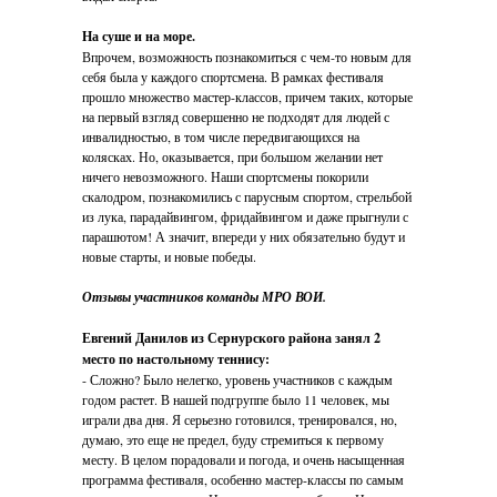
На суше и на море.
Впрочем, возможность познакомиться с чем-то новым для
себя была у каждого спортсмена. В рамках фестиваля
прошло множество мастер-классов, причем таких, которые
на первый взгляд совершенно не подходят для людей с
инвалидностью, в том числе передвигающихся на
колясках. Но, оказывается, при большом желании нет
ничего невозможного. Наши спортсмены покорили
скалодром, познакомились с парусным спортом, стрельбой
из лука, парадайвингом, фридайвингом и даже прыгнули с
парашютом! А значит, впереди у них обязательно будут и
новые старты, и новые победы.
Отзывы участников команды МРО ВОИ.
Евгений Данилов из Сернурского района занял 2
место по настольному теннису:
- Сложно? Было нелегко, уровень участников с каждым
годом растет. В нашей подгруппе было 11 человек, мы
играли два дня. Я серьезно готовился, тренировался, но,
думаю, это еще не предел, буду стремиться к первому
месту. В целом порадовали и погода, и очень насыщенная
программа фестиваля, особенно мастер-классы по самым