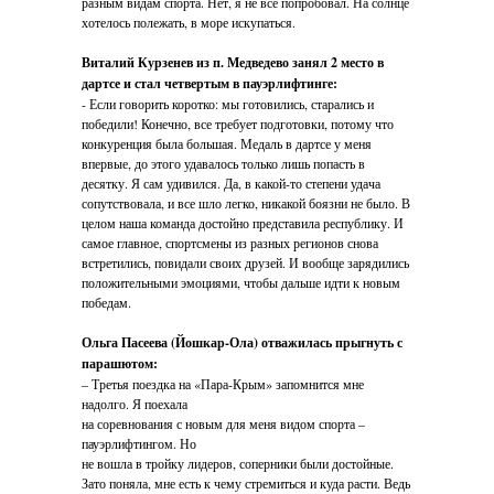
разным видам спорта. Нет, я не все попробовал. На солнце
хотелось полежать, в море искупаться.
Виталий Курзенев из п. Медведево занял 2 место в
дартсе и стал четвертым в пауэрлифтинге:
- Если говорить коротко: мы готовились, старались и
победили! Конечно, все требует подготовки, потому что
конкуренция была большая. Медаль в дартсе у меня
впервые, до этого удавалось только лишь попасть в
десятку. Я сам удивился. Да, в какой-то степени удача
сопутствовала, и все шло легко, никакой боязни не было. В
целом наша команда достойно представила республику. И
самое главное, спортсмены из разных регионов снова
встретились, повидали своих друзей. И вообще зарядились
положительными эмоциями, чтобы дальше идти к новым
победам.
Ольга Пасеева (Йошкар-Ола) отважилась прыгнуть с
парашютом:
– Третья поездка на «Пара-Крым» запомнится мне
надолго. Я поехала
на соревнования с новым для меня видом спорта –
пауэрлифтингом. Но
не вошла в тройку лидеров, соперники были достойные.
Зато поняла, мне есть к чему стремиться и куда расти. Ведь