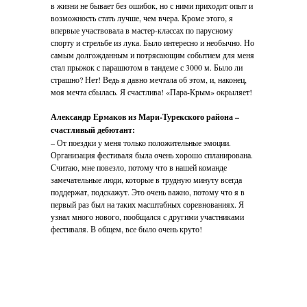
в жизни не бывает без ошибок, но с ними приходит опыт и
возможность стать лучше, чем вчера. Кроме этого, я
впервые участвовала в мастер-классах по парусному
спорту и стрельбе из лука. Было интересно и необычно. Но
самым долгожданным и потрясающим событием для меня
стал прыжок с парашютом в тандеме с 3000 м. Было ли
страшно? Нет! Ведь я давно мечтала об этом, и, наконец,
моя мечта сбылась. Я счастлива! «Пара-Крым» окрыляет!
Александр Ермаков из Мари-Турекского района –
счастливый дебютант:
– От поездки у меня только положительные эмоции.
Организация фестиваля была очень хорошо спланирована.
Считаю, мне повезло, потому что в нашей команде
замечательные люди, которые в трудную минуту всегда
поддержат, подскажут. Это очень важно, потому что я в
первый раз был на таких масштабных соревнованиях. Я
узнал много нового, пообщался с другими участниками
фестиваля. В общем, все было очень круто!