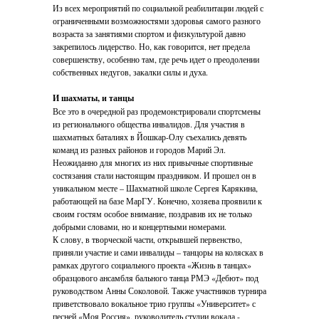
Из всех мероприятий по социальной реабилитации людей с
ограниченными возможностями здоровья самого разного
возраста за занятиями спортом и физкультурой давно
закрепилось лидерство. Но, как говорится, нет предела
совершенству, особенно там, где речь идет о преодолении
собственных недугов, закалки силы и духа.
И шахматы, и танцы
Все это в очередной раз продемонстрировали спортсмены
из регионального общества инвалидов. Для участия в
шахматных баталиях в Йошкар-Олу съехались девять
команд из разных районов и городов Марий Эл.
Неожиданно для многих из них привычные спортивные
состязания стали настоящим праздником. И прошел он в
уникальном месте – Шахматной школе Сергея Карякина,
работающей на базе МарГУ. Конечно, хозяева проявили к
своим гостям особое внимание, поздравив их не только
добрыми словами, но и концертными номерами.
К слову, в творческой части, открывшей первенство,
приняли участие и сами инвалиды – танцоры на колясках в
рамках другого социального проекта «Жизнь в танцах»
образцового ансамбля бального танца РМЭ «Дебют» под
руководством Анны Соколовой. Также участников турнира
приветствовало вокальное трио группы «Университет» с
песней «Моя Россия», руководитель студии вокала -