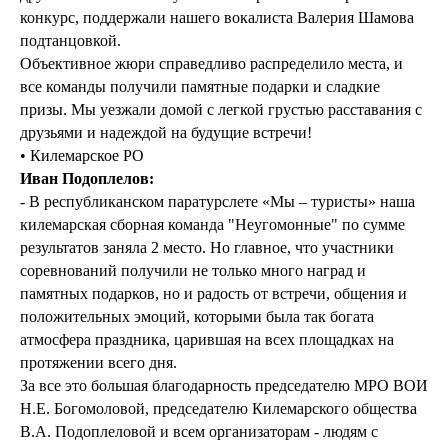
конкурс, поддержали нашего вокалиста Валерия Шамова
подтанцовкой.
Объективное жюри справедливо распределило места, и
все команды получили памятные подарки и сладкие
призы. Мы уезжали домой с легкой грустью расставания с
друзьями и надеждой на будущие встречи!
• Килемарское РО
Иван Подоплелов:
- В республиканском паратурслете «Мы – туристы» наша
килемарская сборная команда "Неугомонные" по сумме
результатов заняла 2 место. Но главное, что участники
соревнований получили не только много наград и
памятных подарков, но и радость от встречи, общения и
положительных эмоций, которыми была так богата
атмосфера праздника, царившая на всех площадках на
протяжении всего дня.
За все это большая благодарность председателю МРО ВОИ
Н.Е. Богомоловой, председателю Килемарского общества
В.А. Подоплеловой и всем организаторам - людям с