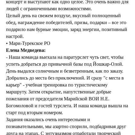
концерт и выступают как одно целое. Это очень важно для
людей с ограниченными возможностями.
Целый день на свежем воздухе, вкусный полноценный
обед, награждение победителей, призы, подарки – все это
подарило нам бурные эмоции, заряд энергии, позитивный
настрой.
• Мари-Турекское РО
Елена Медведева:
- Наша команда выехала на паратурслет чуть свет, чтобы
успеть добраться до привычной базы под Йошкар-Олой.
День выдался солнечным и безветренным, как по заказу.
Добрались до места без приключений. И сразу "с места в
карьер" - учебная тренировка по туристическому
маршруту. Затем открытие, напутственные добрые
пожелания от председателя Марийской ВОИ Н.Е.
Богомоловой и гостей турслета. И наша команда вышла на
старт под вторым номером.
Задания оказались очень интересными и
познавательными, мы азартно спорили, подбадривая друг
друга на этапах. С энтузиазмом отработали творческий