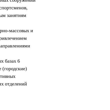
вных сооружений
спортсменов,
ным занятиям
рно-массовых и
привлечением
направлениями
х базах 6
 (городские)
ртивных
их отделений