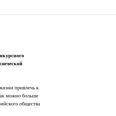
нкурсного
изической
жизни привлечь к
как можно больше
рийского общества