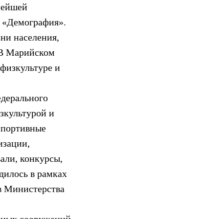
нейшей
а «Демография».
зни населения,
. В Марийском
 физкультуре и
едерального
зкультурой и
 спортивные
изации,
али, конкурсы,
дилось в рамках
ов Министерства