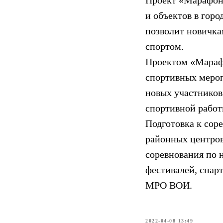
Проект «Марафон
и объектов в гор
позволит новичка
спортом.
Проектом «Марафо
спортивных меро
новых участников
спортивной работ
Подготовка к сор
районных центров
соревнования по 
фестивалей, спар
МРО ВОИ.
2022-04-08 13:49