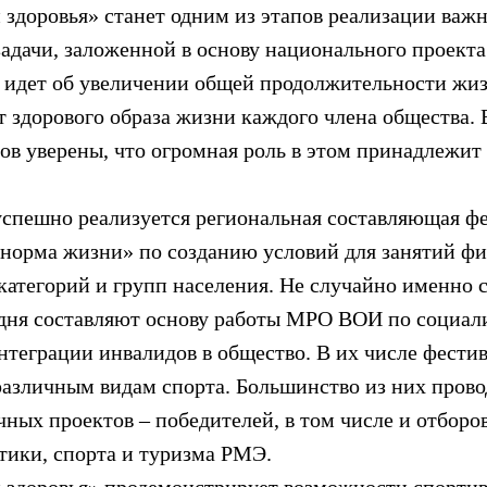
здоровья» станет одним из этапов реализации важ
задачи, заложенной в основу национального проект
и, идет об увеличении общей продолжительности жи
от здорового образа жизни каждого члена общества
ов уверены, что огромная роль в этом принадлежит
спешно реализуется региональная составляющая ф
 норма жизни» по созданию условий для занятий фи
 категорий и групп населения. Не случайно именно
дня составляют основу работы МРО ВОИ по социал
нтеграции инвалидов в общество. В их числе фестив
различным видам спорта. Большинство из них прово
чных проектов – победителей, в том числе и отбор
ики, спорта и туризма РМЭ.