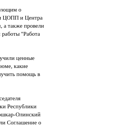
вующим о
и ЦОПП и Центра
, а также провели
 работы "Работа
лучили ценные
зюме, какие
лучить помощь в
седателя
вки Республики
ошкар-Олинский
али Соглашение о