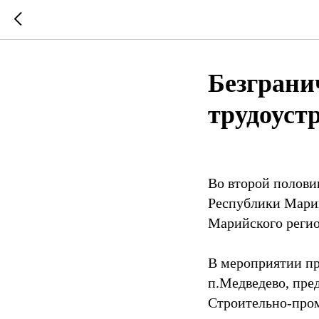
Безграни
трудоуст
Во второй полови
Республики Мари
Марийского регио
В мероприятии п
п.Медведево, пре
Строительно-пром