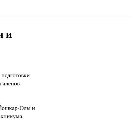
я и
 подготовки
 членов
.Йошкар-Олы и
ехникума,