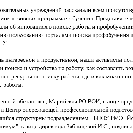
овательных учреждений рассказали всем присутст
 инклюзивных программах обучения. Представител
зали об инновациях в поиске работы и профобучении
нию пользованию порталами поиска профобучения и
12".
нь интересной и продуктивной, наши активисты по
и поиска и устройства на работу: как составлять ре
нет-ресурсы по поиску работы, где и как можно по
е работы.
венной обстановке, Марийская РО ВОИ, в лице пред
 и Центр опережающей профессиональной подгото
щийся структурны подразделением ГБПОУ РМЭ "Й
никум", в лице директора Зяблицевой И.С., подпис