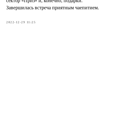
сектор «Приз» и, конечно, подарки.
Завершилась встреча приятным чаепитием.
2022-12-29 11:25