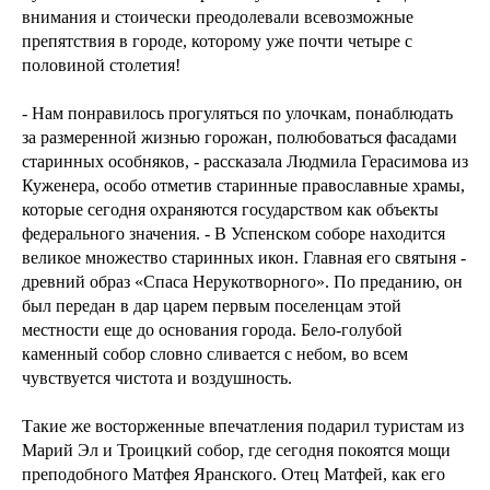
внимания и стоически преодолевали всевозможные
препятствия в городе, которому уже почти четыре с
половиной столетия!
- Нам понравилось прогуляться по улочкам, понаблюдать
за размеренной жизнью горожан, полюбоваться фасадами
старинных особняков, - рассказала Людмила Герасимова из
Куженера, особо отметив старинные православные храмы,
которые сегодня охраняются государством как объекты
федерального значения. - В Успенском соборе находится
великое множество старинных икон. Главная его святыня -
древний образ «Спаса Нерукотворного». По преданию, он
был передан в дар царем первым поселенцам этой
местности еще до основания города. Бело-голубой
каменный собор словно сливается с небом, во всем
чувствуется чистота и воздушность.
Такие же восторженные впечатления подарил туристам из
Марий Эл и Троицкий собор, где сегодня покоятся мощи
преподобного Матфея Яранского. Отец Матфей, как его