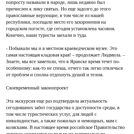
попросту называли в народе, лишь недавно был
причислен к лику святых. Но еще задолго до этого
православные верующие, в том числе из нашей
республики, посещали место его захоронения на
городском погосте, где сегодня установлена часовня.
Конечно, наши туристы заехали и туда.
- Побывали мы и в местном краеведческом музее. Это
самая настоящая кладовая края! – продолжает Людмила. –
Знаете, мы все заметили, что в Яранске время течет по-
особенному: как-то не спеша, отчего так легко отвлечься
от проблем и сполна отдохнуть душой и телом.
Своевременный законопроект
Эта экскурсия еще раз подтвердила актуальность
сегодняшних забот государства о доступности среды, в
том числе туристических услуг, для людей с
инвалидностью, а также пожилых и немощных, мам с
колясками. В настоящее время российское Правительство
активно занимается не только их материальным