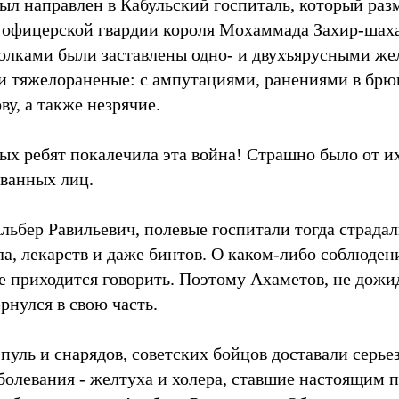
был направлен в Кабульский госпиталь, который раз
офицерской гвардии короля Мохаммада Захир-шаха
лками были заставлены одно- и двухъярусными же
 тяжелораненые: с ампутациями, ранениями в брю
ву, а также незрячие.
ых ребят покалечила эта война! Страшно было от и
ованных лиц.
льбер Равильевич, полевые госпитали тогда страда
ла, лекарств и даже бинтов. О каком-либо соблюде
е приходится говорить. Поэтому Ахаметов, не дожи
рнулся в свою часть.
 пуль и снарядов, советских бойцов доставали серье
олевания - желтуха и холера, ставшие настоящим 