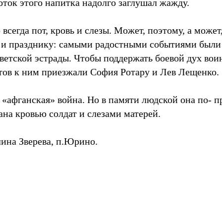
оток этого напитка надолго заглушал жажду.
 всегда пот, кровь и слезы. Может, поэтому, а может
о и празднику: самыми радостными событиями был
оветской эстрады. Чтобы поддержать боевой дух вои
ов к ним приезжали София Ротару и Лев Лещенко.
ю «афганская» война. Но в памяти людской она по- 
ана кровью солдат и слезами матерей.
лина Зверева, п.Юрино.