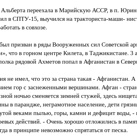
я Альберта переехала в Марийскую АССР, в п. Юрин
пил в СПТУ-15, выучился на тракториста-маши- нис
аботать в совхозе.
 был призван в ряды Вооруженных сил Советской а
и», что в горном центре Килета, в Таджикистане. 3 а
полка рядовой Ахметов попал в Афганистан в Север
тия не имел, что это за страна такая - Афганистан. А
чием гор с заснеженными вершинами. Афган - стран
зной ночью сменяется зимней стужей, здесь нищета
ы в парандже, неграмотное население, дети грязн
утой веками пылью, горы, камни и дефицит воды, -
боевых действий. - Очень хорошо отложились в памя
гда в принципе невозможно спрятаться от песка.