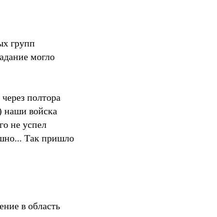
ых групп
задание могло
 через полтора
) наши войска
го не успел
шно... Так пришло
ение в область