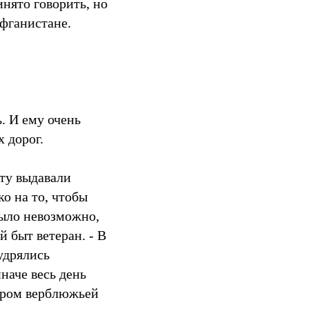
инято говорить, но
фганистане.
. И ему очень
 дорог.
ату выдавали
ко на то, чтобы
было невозможно,
 быт ветеран. - В
удрялись
наче весь день
варом верблюжьей