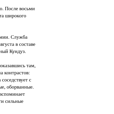
о. После восьми
та широкого
рмии. Служба
вгуста в составе
ный Кундуз.
 оказавшись там,
а контрастов:
 соседствует с
ые, оборванные.
 вспоминает
ти сильные