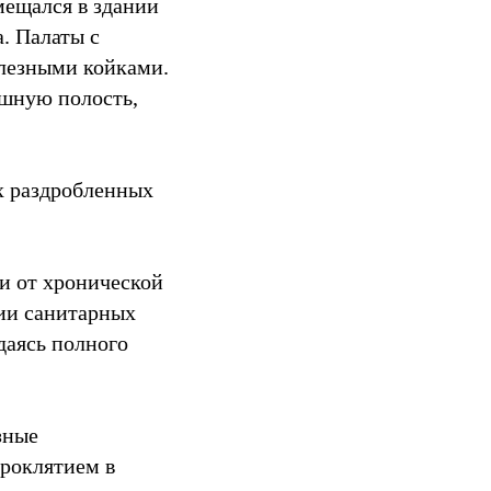
мещался в здании
. Палаты с
лезными койками.
шную полость,
х раздробленных
ли от хронической
нии санитарных
даясь полного
зные
проклятием в