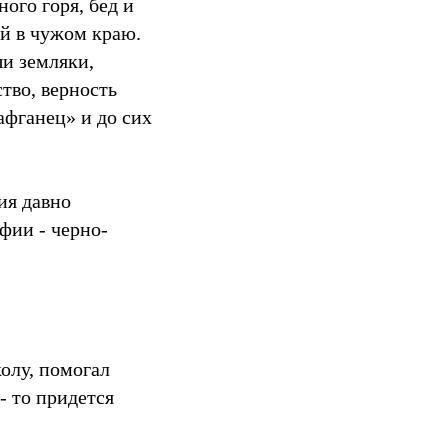
ого горя, бед и
й в чужом краю.
ши земляки,
тво, верность
афганец» и до сих
ия давно
фии - черно-
олу, помогал
- то придется