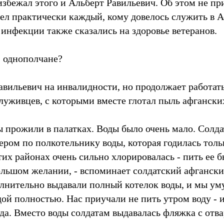
збежал этого и Альберт Равильевич. Об этом не пр
ел практически каждый, кому довелось служить в А
 инфекции также сказались на здоровье ветеранов.
- однополчане?
авильевич на инвалидности, но продолжает работать
луживцев, с которыми вместе глотал пыль афганских
мы прожили в палатках. Воды было очень мало. Солд
ером по полкотельнику воды, которая годилась толь
тих районах очень сильно хлорировалась - пить ее 
ольшом желании, - вспоминает солдатский афганский
лнительно выдавали полный котелок воды, и мы ум
ой полностью. Нас приучали не пить утром воду - и
да. Вместо воды солдатам выдавалась фляжка с от