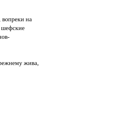
, вопреки на
и шефские
нов-
прежнему жива,