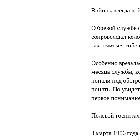
Война - всегда во
О боевой службе о
сопровождал колон
закончиться гибе
Особенно врезала
месяца службы, к
попали под обстре
понять. Но увиде
первое понимание,
Полевой госпитал
8 марта 1986 года