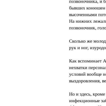
позвоночника, и 
бывших конюшен 
высоченными пото
На нижних лежали
позвоночник, голо
Сколько же молод
рук и ног, изурод
Как вспоминает А
нехватки персона
условий вообще н
выздоровления, ве
Но и здесь, кроме
инфекционные заб