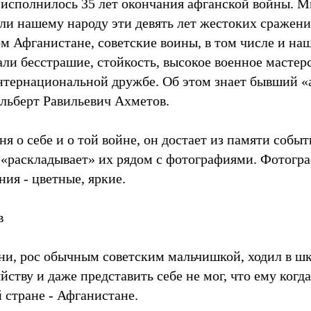
исполнилось 35 лет окончания афганской войны. Мн
ли нашему народу эти девять лет жестоких сражени
ом Афганистане, советские воины, в том числе и на
ли бесстрашие, стойкость, высокое военное мастерс
нтернациональной дружбе. Об этом знает бывший «
льберт Равильевич Ахметов.
ня о себе и о той войне, он достает из памяти событ
«раскладывает» их рядом с фотографиями. Фотогра
ия - цветные, яркие.
в
ани, рос обычным советским мальчишкой, ходил в шк
йству и даже представить себе не мог, что ему когда
 стране - Афганистане.