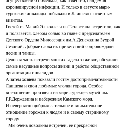
осуществлению помещала, как известно, пандемия
коронавирусной инфекции. И только в августе мари-
турекские инвалиды побывали в Лаишево с ответным
визитом.
Гостей из Марий Эл коллеги из Татарстана встретили, как
и полагается, хлебом-солью во главе с председателем
Детского Ордена Милосердия им.А.Денежкина Зухрой
Лезиной. Добрые слова их приветствий сопровождали
песни и танцы.
Деловая часть встречи многих задела за живое, обсудили
самые насущные вопросы жизни и работы общественной
организации инвалидов.
А затем хозяева показали гостям достопримечательности
Лаишева и свои любимые уголки города. Особое
впечатление произвели на мари-турекцев музей им.
Г.Р.Державина и набережная Камского моря.
И невероятно доброжелательное и внимательное
отношение горожан к людям и к своему старинному
городу.
- Мы очень довольны встречей, ее прекрасной