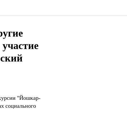
ругие
участие
нский
скурсии "Йошкар-
ах социального