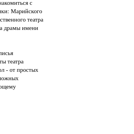
накомиться с
ики: Марийского
ственного театра
ра драмы имени
лисья
ты театра
л - от простых
сложных
ающему