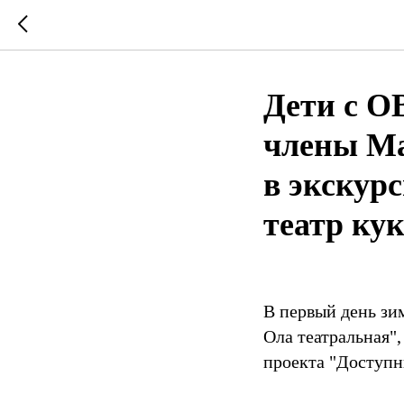
Дети с ОВ
члены Ма
в экскур
театр ку
В первый день зи
Ола театральная"
проекта "Доступн