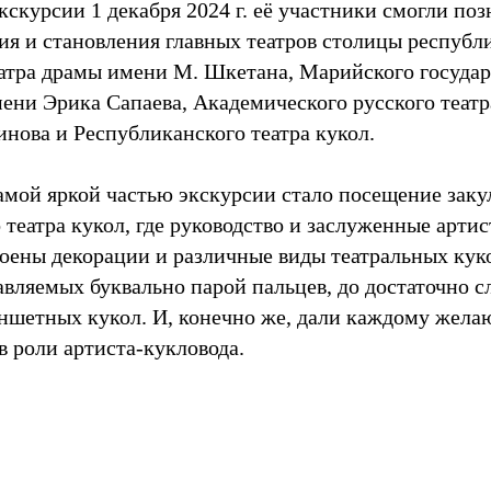
кскурсии 1 декабря 2024 г. её участники смогли поз
ия и становления главных театров столицы республ
атра драмы имени М. Шкетана, Марийского государ
мени Эрика Сапаева, Академического русского теат
инова и Республиканского театра кукол.
мой яркой частью экскурсии стало посещение заку
театра кукол, где руководство и заслуженные артис
роены декорации и различные виды театральных куко
авляемых буквально парой пальцев, до достаточно 
ншетных кукол. И, конечно же, дали каждому жел
в роли артиста-кукловода.