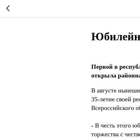
Юбилейн
Первой в респуб
открыла районна
В августе нынешн
35-летие своей р
Всероссийского о
- В честь этого 
торжества с чест