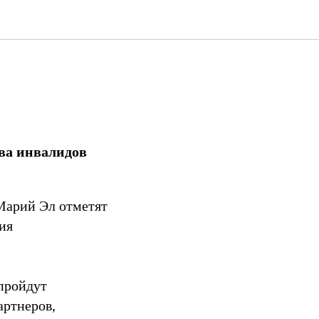
ва инвалидов
Марий Эл отметят
ия
 пройдут
артнеров,