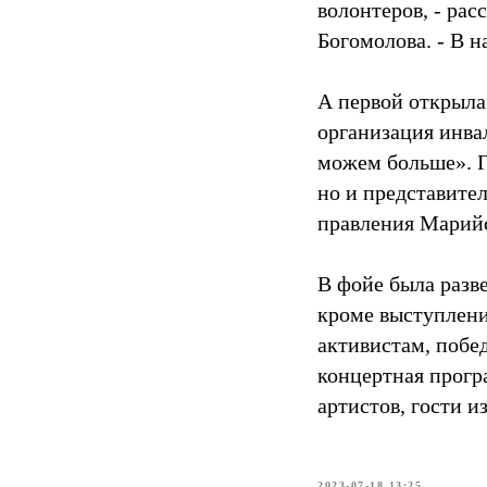
волонтеров, - ра
Богомолова. - В 
А первой открыла
организация инва
можем больше». Г
но и представите
правления Марийс
В фойе была разве
кроме выступлени
активистам, побе
концертная прогр
артистов, гости 
2023-07-18 13:25