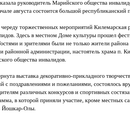
ссказала руководитель Марийского общества инвали
начале августа состоится большой республиканский 
 череду торжественных мероприятий Килемарская 
лидов. Здесь в местном Доме культуры прошел фес
остями и зрителями были не только жители района
ли районной администрации, настоятель храма п. К
кого общества инвалидов.
рнута выставка декоративно-прикладного творчеств
й с поздравлениями и пожеланиями, состоялось вр
дителям различных конкурсов и спортивных состяза
амма, в которой приняли участие, кроме местных с
из Йошкар-Олы.