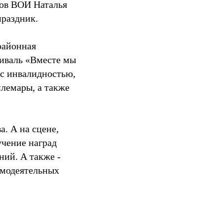
дов ВОИ Наталья
праздник.
районная
тиваль «Вместе мы
 с инвалидностью,
илемары, а также
а. А на сцене,
учение наград
ний. А также -
амодеятельных